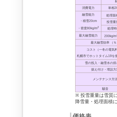
消費電力
単相20
融雪能力
処理面
・積雪20cm
投雪重量
2
・密度80kg/m
処理時
最大融雪能力
200kg/m
最大融雪効率 （％
コスト（一冬の電気
札幌市でホットタイム19を
雪の投入・融雪水の排
据え付け・埋設方
メンテナンス方
騒音
※ 投雪重量は雪質
降雪量・処理面積
価格表