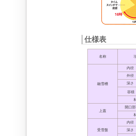
仕様表
名称
内径 
外径 
深さ 
融雪槽
容積 
開口部
上蓋
内径 
受雪盤
深さ 